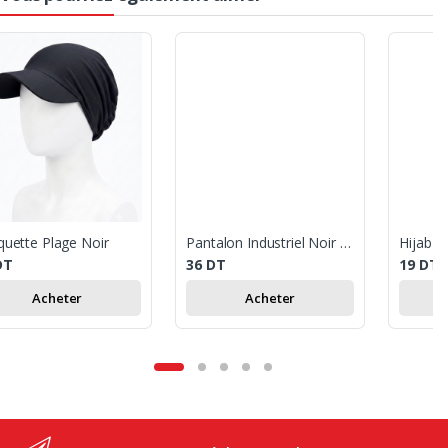
quette Plage Noir
Pantalon Industriel Noir 3XL
DT
36
DT
19
DT
Acheter
Acheter