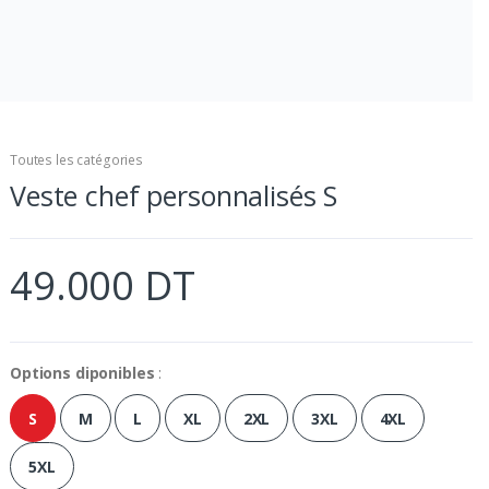
Toutes les catégories
Veste chef personnalisés S
49.000 DT
Options diponibles
:
S
M
L
XL
2XL
3XL
4XL
5XL